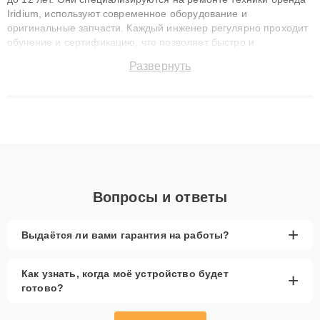
Iridium, используют современное оборудование и
оригинальные запчасти. Каждый инженер регулярно проходит
обучение и сертификацию, что позволяет быстро и
точноdiagnostikировать поломки и восстанавливать технику с
Развернуть
сохранением гарантии до 3 лет. Наши мастера решают
сложные случаи: от замены матриц и материнских плат до
ремонта после залития и восстановления данных. Благодаря
высокой квалификации и ответственному подходу клиенты
получают быстрый, качественный ремонт и понятные
объяснения по результатам диагностики.
Вопросы и ответы
+
Выдаётся ли вами гарантия на работы?
Как узнать, когда моё устройство будет
+
готово?