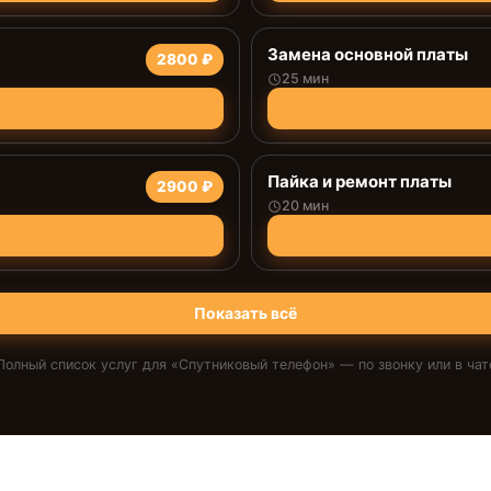
Замена основной платы
2800 ₽
25 мин
Пайка и ремонт платы
2900 ₽
20 мин
Показать всё
Полный список услуг для «
Спутниковый телефон
» — по звонку или в чат